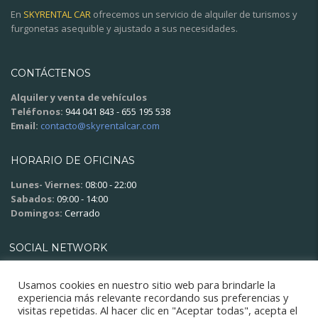
En
SKYRENTAL CAR
ofrecemos un servicio de alquiler de turismos y
furgonetas asequible y ajustado a sus necesidades.
CONTÁCTENOS
Alquiler y venta de vehículos
Teléfonos:
944 041 843 - 655 195 538
Email:
contacto@skyrentalcar.com
HORARIO DE OFICINAS
Lunes- Viernes:
08:00 - 22:00
Sabados:
09:00 - 14:00
Domingos:
Cerrado
SOCIAL NETWORK
Usamos cookies en nuestro sitio web para brindarle la
experiencia más relevante recordando sus preferencias y
visitas repetidas. Al hacer clic en "Aceptar todas", acepta el