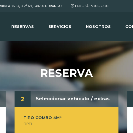
IDEA 36 BAJO 2º IZQ. 48200 DURANGO
LUN - SÁB 9.00 - 22.00
RESERVAS
SERVICIOS
NOSOTROS
CO
RESERVA
2
Seleccionar vehículo / extras
TIPO COMBO 4M³
OPEL