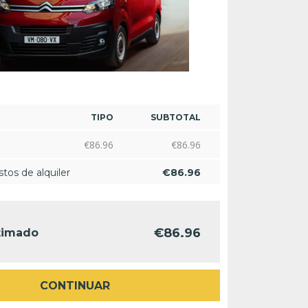
TIPO
SUBTOTAL
€
86.96
€
86.96
tos de alquiler
€
86.96
€
86.96
timado
CONTINUAR