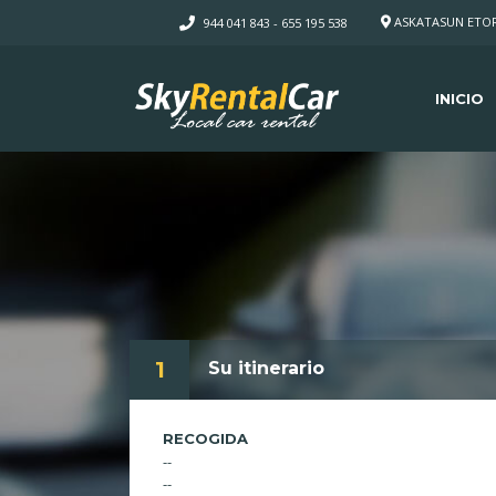
ASKATASUN ETORB
944 041 843 - 655 195 538
INICIO
1
Su itinerario
RECOGIDA
--
--